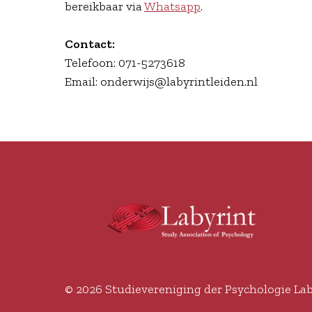
bereikbaar via
Whatsapp
.
Contact:
Telefoon: 071-5273618
Email: onderwijs@labyrintleiden.nl
© 2026
Studievereniging der Psychologie Lab