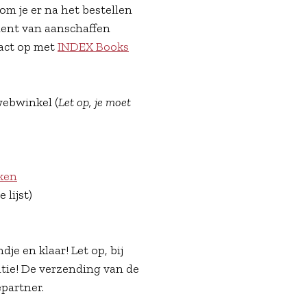
Kom je er na het bestellen
ment van aanschaffen
act op met
INDEX Books
 webwinkel (
Let op, je moet
kken
 lijst)
ndje en klaar! Let op, bij
ntie! De verzending van de
epartner.