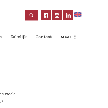
Home
e
Zakelijk
Contact
Meer
che week
je