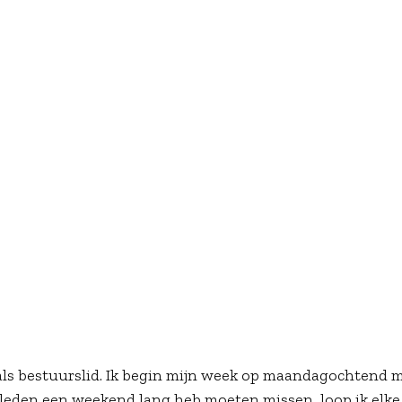
 als bestuurslid. Ik begin mijn week op maandagochtend 
sleden een weekend lang heb moeten missen, loop ik elke