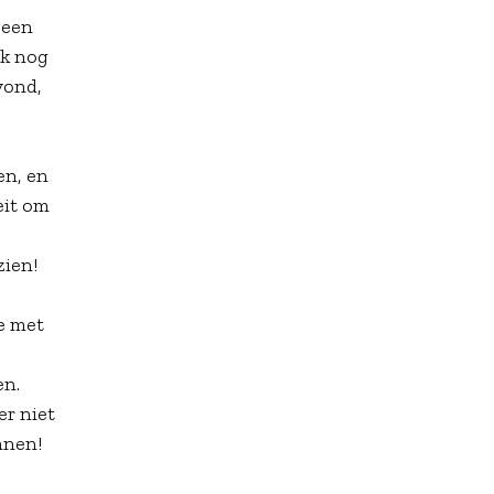
 een
ak nog
vond,
en, en
eit om
zien!
e met
en.
er niet
nnen!