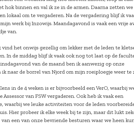
 het hok binnen en val ik ze in de armen. Daarna zetten we
een lokaal om te vergaderen. Na de vergadering blijf ik va
mijn werk bij Inzowijs. Maandagavond is vaak een vrije a
dje van.
 vind het onwijs gezellig om lekker met de leden te klets
 In de middag blijf ik vaak ook nog tot laat op de facult
te dinsdagavond van de maand ben ik aanwezig op onze
 ik naar de borrel van Njord om mijn roeiploegje weer te 
ens in de 4 weken is er bijvoorbeeld een VerO, waarbij w
de Assessor van FSW vergaderen. Ook heb ik vaak een
 waarbij we leuke activiteiten voor de leden voorbereid
s. Hier probeer ik elke week bij te zijn, maar dit lukt zek
is van een van onze bevriende besturen waar we heen ku