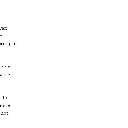
 van
n.
ring. In
in het
en ik
 de
atste
 het