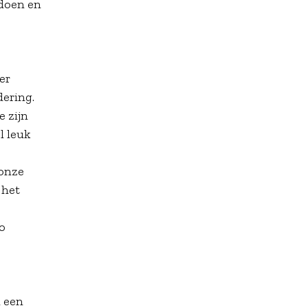
 doen en
er
dering.
e zijn
l leuk
 onze
 het
Bo
n een