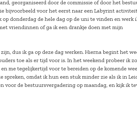
and, georganiseerd door de commissie of door het bestuu
ie bijvoorbeeld voor het eerst naar een Labyrint activite
k op donderdag de hele dag op de uni te vinden en werk 
f met vriendinnen of ga ik een drankje doen met mijn
te zijn, dus ik ga op deze dag werken. Hierna begint het w
ouders toe als er tijd voor is. In het weekend probeer ik z
 en me tegelijkertijd voor te bereiden op de komende we
te spreken, omdat ik hun een stuk minder zie als ik in Le
pen voor de bestuursvergadering op maandag, en kijk ik t