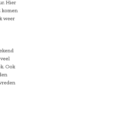
r. Hier
it komen
ik weer
eekend
oveel
ek. Ook
iden
evreden