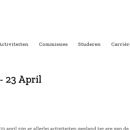
Activiteiten
Commissies
Studeren
Carrièr
- 23 April
3 april zijn er allerlei activiteiten gepland ter ere van de