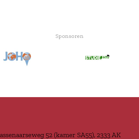
Sponsoren
assenaarseweg 52 (kamer SA55), 2333 AK