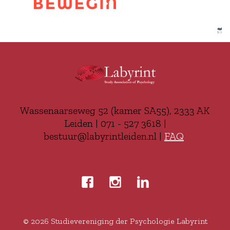
Wassenaarseweg 52 (kamer SA55), 2333 AK
Leiden | 071 - 527 3618 |
bestuur@labyrintleiden.nl |
FAQ
© 2026
Studievereniging der Psychologie Labyrint