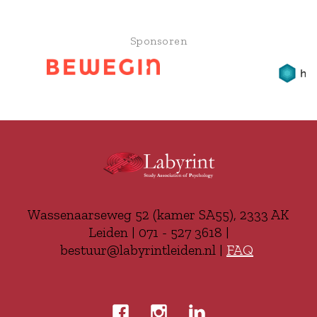
Sponsoren
Wassenaarseweg 52 (kamer SA55), 2333 AK
Leiden | 071 - 527 3618 |
bestuur@labyrintleiden.nl |
FAQ