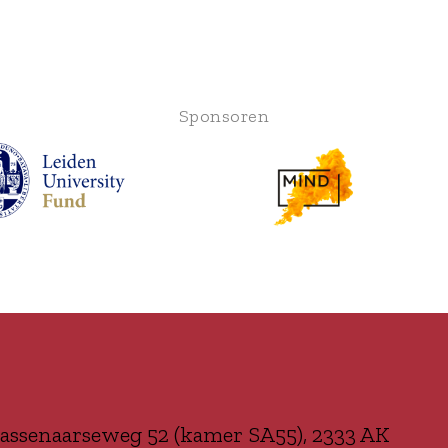
Sponsoren
assenaarseweg 52 (kamer SA55), 2333 AK