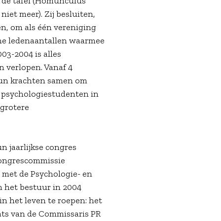
 de tafel (Homunculus
niet meer). Zij besluiten,
n, om als één vereniging
ine ledenaantallen waarmee
03-2004 is alles
n verlopen. Vanaf 4
un krachten samen om
r psychologiestudenten in
 grotere
n jaarlijkse congres
Congrescommissie
 met de Psychologie- en
 het bestuur in 2004
in het leven te roepen: het
ats van de Commissaris PR