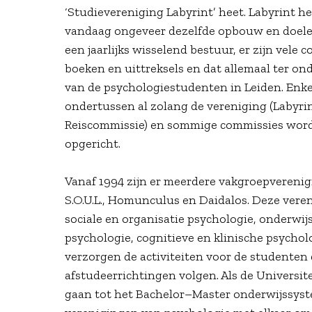
‘Studievereniging Labyrint’ heet. Labyrint he
vandaag ongeveer dezelfde opbouw en doelen 
een jaarlijks wisselend bestuur, er zijn vele
boeken en uittreksels en dat allemaal ter o
van de psychologiestudenten in Leiden. Enk
ondertussen al zolang de vereniging (Labyrin
Reiscommissie) en sommige commissies word
opgericht.
Vanaf 1994 zijn er meerdere vakgroepverenig
S.O.U.L., Homunculus en Daidalos. Deze vere
sociale en organisatie psychologie, onderwij
psychologie, cognitieve en klinische psycho
verzorgen de activiteiten voor de studenten 
afstudeerrichtingen volgen. Als de Universite
gaan tot het Bachelor–Master onderwijssyst