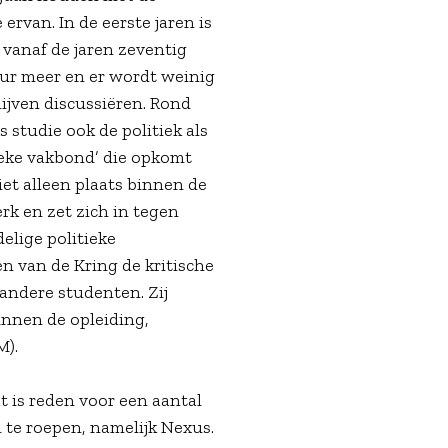
rvan. In de eerste jaren is
 vanaf de jaren zeventig
tuur meer en er wordt weinig
ijven discussiëren. Rond
 studie ook de politiek als
tieke vakbond’ die opkomt
iet alleen plaats binnen de
erk en zet zich in tegen
elige politieke
en van de Kring de kritische
 andere studenten. Zij
nnen de opleiding,
M).
t is reden voor een aantal
 te roepen, namelijk Nexus.