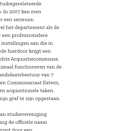
studiegerelateerde
. In 2007 kan men
r een serieuze,
wel het departement als de
 een professionelere
instellingen aan die in
de hierdoor krijgt een
chte Acquisitiecommissie,
ptimaal functioneren van de
kandidaatsbestuur van 7
 een Commissariaat Extern,
en acquisitionele taken.
ijn graf te zijn opgestaan.
 van studievereniging
ing de officiële naam
krijgt door een