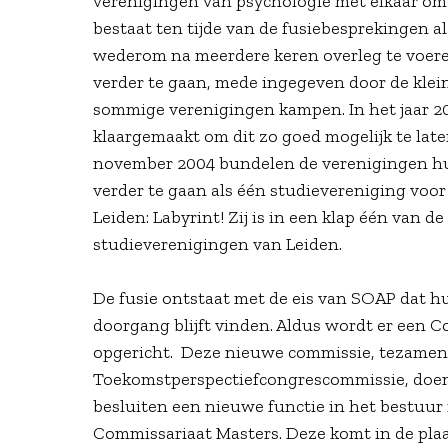
verenigingen van psychologie met elkaar om
bestaat ten tijde van de fusiebesprekingen al 
wederom na meerdere keren overleg te voere
verder te gaan, mede ingegeven door de kle
sommige verenigingen kampen. In het jaar 20
klaargemaakt om dit zo goed mogelijk te late
november 2004 bundelen de verenigingen h
verder te gaan als één studievereniging voo
Leiden: Labyrint! Zij is in een klap één van de
studieverenigingen van Leiden.
De fusie ontstaat met de eis van SOAP dat hu
doorgang blijft vinden. Aldus wordt er een 
opgericht. Deze nieuwe commissie, tezamen
Toekomstperspectiefcongrescommissie, doen
besluiten een nieuwe functie in het bestuur 
Commissariaat Masters. Deze komt in de pla