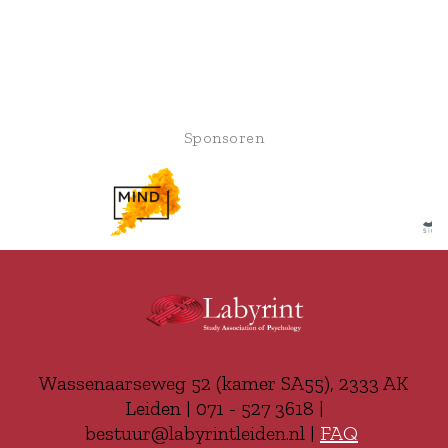
Sponsoren
Wassenaarseweg 52 (kamer SA55), 2333 AK
Leiden | 071 - 527 3618 |
bestuur@labyrintleiden.nl |
FAQ