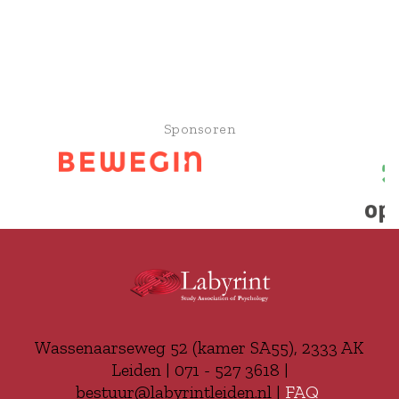
Sponsoren
Wassenaarseweg 52 (kamer SA55), 2333 AK
Leiden | 071 - 527 3618 |
bestuur@labyrintleiden.nl |
FAQ