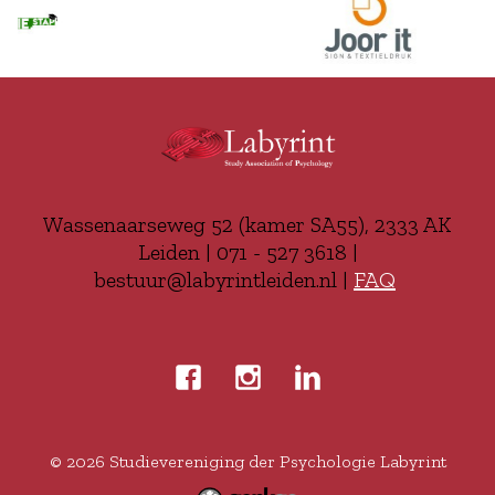
Wassenaarseweg 52 (kamer SA55), 2333 AK
Leiden | 071 - 527 3618 |
bestuur@labyrintleiden.nl |
FAQ
© 2026
Studievereniging der Psychologie Labyrint