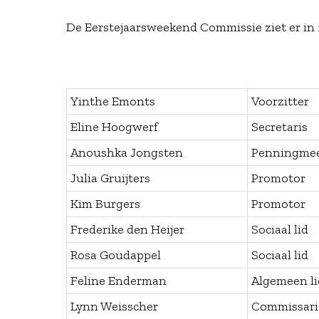
De Eerstejaarsweekend Commissie ziet er in 2
Yinthe Emonts
Voorzitter
Eline Hoogwerf
Secretaris
Anoushka Jongsten
Penningmees
Julia Gruijters
Promotor
Kim Burgers
Promotor
Frederike den Heijer
Sociaal lid
Rosa Goudappel
Sociaal lid
Feline Enderman
Algemeen li
Lynn Weisscher
Commissar