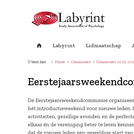
Labyrint
Lidmaatschap
U bent hier:
Home
Commissies
Commissies 2025-20
Eerstejaarsweekendc
De Eerstejaarsweekendcommissie organiseer
hét introductieweekend voor nieuwe leden. D
activiteiten, gezellige avonden en de perfect
elkaar én de vereniging beter te leren kenn
dat de nieuwe leden een geweldige start van