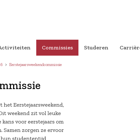
Activiteiten
Commissies
Studeren
Carrièr
26
Eerstejaarsweekendcommissie
ommissie
t het Eerstejaarsweekend,
it weekend zit vol leuke
e kans voor eerstejaars om
en. Samen zorgen ze ervoor
 hun studententijd