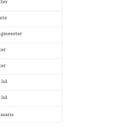
rzitter
aris
ngmeester
ter
ter
 lid
 lid
ssaris