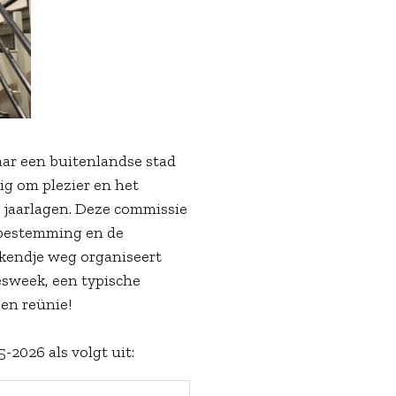
aar een buitenlandse stad
dig om plezier en het
e jaarlagen. Deze commissie
e bestemming en de
ekendje weg organiseert
esweek, een typische
een reünie!
-2026 als volgt uit: