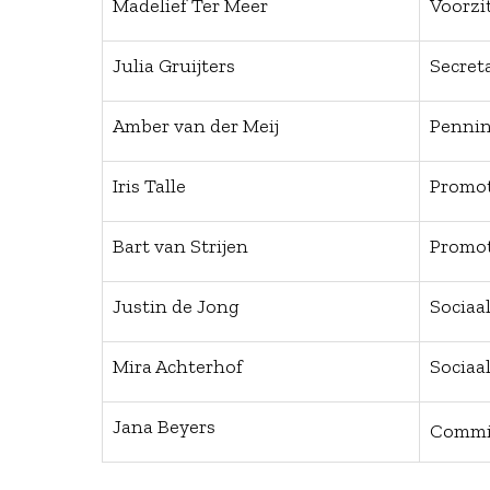
Madelief Ter Meer
Voo
Julia Gruijters
Secret
Amber van der Meij
Penni
Iris Talle
Promo
Bart van Strijen
Promo
Justin de Jong
Sociaal
Mira Achterhof
Sociaal
Jana Beyers
Commi