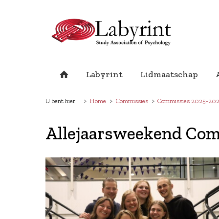
Labyrint
Lidmaatschap
U bent hier:
Home
Commissies
Commissies 2025-20
Allejaarsweekend Com