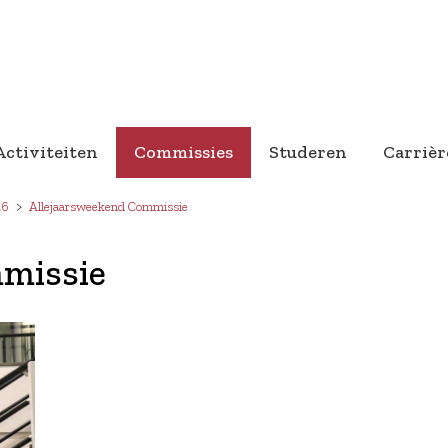
Activiteiten
Commissies
Studeren
Carrièr
26
Allejaarsweekend Commissie
missie