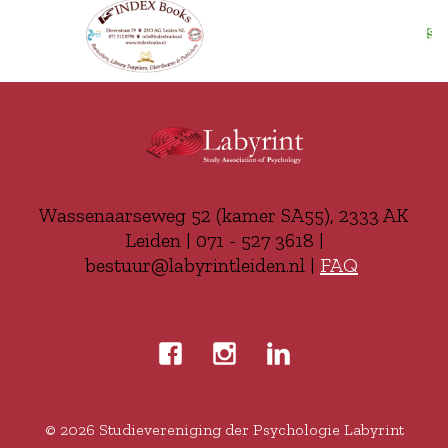
Wassenaarseweg 52 (kamer SA55), 2333 AK
Leiden | 071 - 527 3618 |
bestuur@labyrintleiden.nl |
FAQ
© 2026
Studievereniging der Psychologie Labyrint