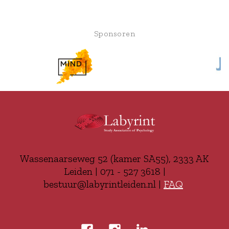
Sponsoren
Wassenaarseweg 52 (kamer SA55), 2333 AK
Leiden | 071 - 527 3618 |
bestuur@labyrintleiden.nl |
FAQ