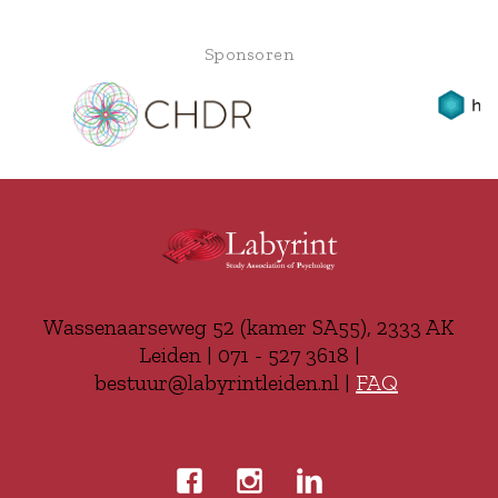
Sponsoren
Wassenaarseweg 52 (kamer SA55), 2333 AK
Leiden | 071 - 527 3618 |
bestuur@labyrintleiden.nl |
FAQ