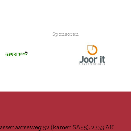
Sponsoren
assenaarseweg 52 (kamer SA55), 2333 AK