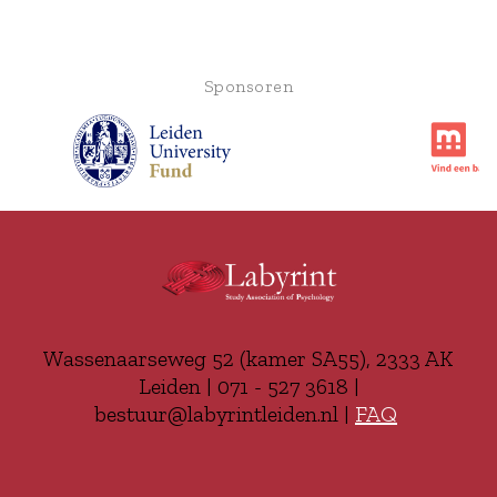
Sponsoren
Wassenaarseweg 52 (kamer SA55), 2333 AK
Leiden | 071 - 527 3618 |
bestuur@labyrintleiden.nl |
FAQ