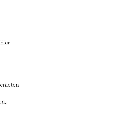
an er
genieten
en,